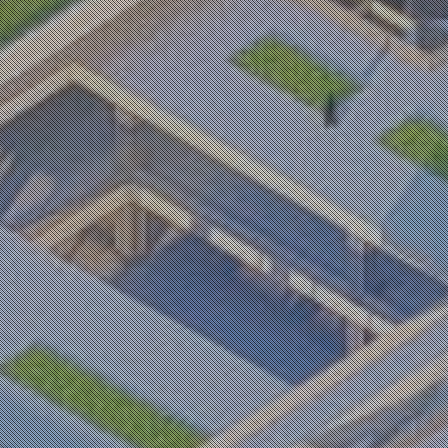
양승환 / YANG SEUNGHWAN